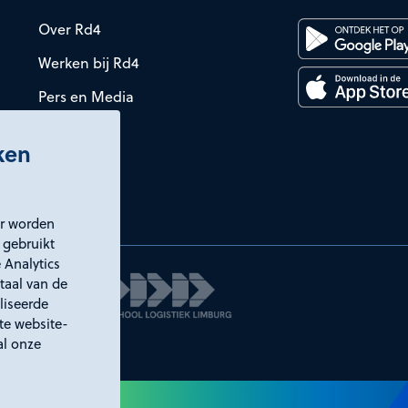
Over Rd4
Werken bij Rd4
Pers en Media
iken
er worden
 gebruikt
 Analytics
taal van de
liseerde
ste website-
al onze