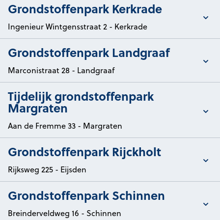
Toon/verberg details van
Grondstoffenpark Kerkrade
Ingenieur Wintgensstraat 2 - Kerkrade
Toon/verberg details van
Grondstoffenpark Landgraaf
Marconistraat 28 - Landgraaf
Toon/verberg details van
Tijdelijk grondstoffenpark
Margraten
Aan de Fremme 33 - Margraten
Toon/verberg details van
Grondstoffenpark Rijckholt
Rijksweg 225 - Eijsden
Toon/verberg details van
Grondstoffenpark Schinnen
Breinderveldweg 16 - Schinnen