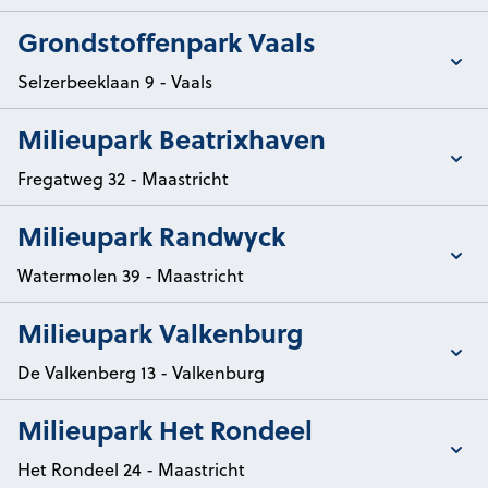
Toon/verberg details van
Grondstoffenpark Vaals
Selzerbeeklaan 9 - Vaals
Toon/verberg details van
Milieupark Beatrixhaven
Fregatweg 32 - Maastricht
Toon/verberg details van
Milieupark Randwyck
Watermolen 39 - Maastricht
Toon/verberg details van
Milieupark Valkenburg
De Valkenberg 13 - Valkenburg
Toon/verberg details van
Milieupark Het Rondeel
Het Rondeel 24 - Maastricht