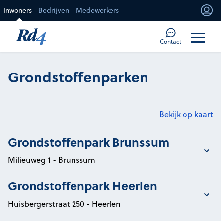
Direct naar de inhoud
Inwoners
Bedrijven
Medewerkers
Mi
Too
Contact
Grondstoffenparken
Bekijk op kaart
Toon/verberg details van
Grondstoffenpark Brunssum
Milieuweg 1 - Brunssum
Toon/verberg details van
Grondstoffenpark Heerlen
Huisbergerstraat 250 - Heerlen