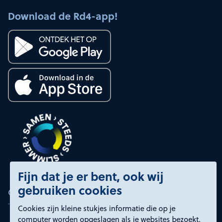
Download de Rd4-app!
Fijn dat je er bent, ook wij
gebruiken cookies
Certificeringen
Cookies zijn kleine stukjes informatie die op je
computer worden opgeslagen als je websites bezoekt.