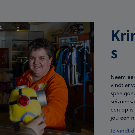
Kr
s
Neem eens
vindt er v
speelgoe
seizoensa
een op is
jou een n
Je vindt 