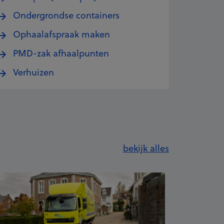
Ondergrondse containers
Ophaalafspraak maken
PMD-zak afhaalpunten
Verhuizen
op het nieuw
bekijk alles