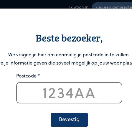
Ik woon in:
Afval en grondstoffen
Home
Nieuws
Beste bezoeker,
We vragen je hier om eenmalig je postcode in te vullen.
 je informatie geven die zoveel mogelijk op jouw woonplaat
k je?
Postcode *
Zoeken
Bevestig