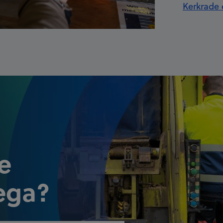
Kerkrade 
e
ega?