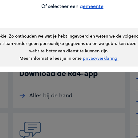
Of selecteer een
gemeente
okie. Zo onthouden we wat je hebt ingevoerd en weten we de volgende
e slaan verder geen persoonlijke gegevens op en we gebruiken deze 
website beter van dienst te kunnen zijn.
Meer informatie lees je in onze
privacyverklaring.
Download de Rd4-app
Alles bij de hand