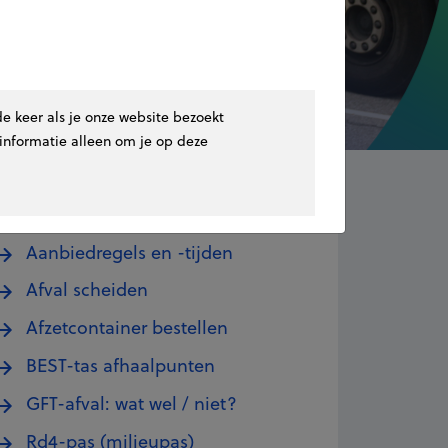
 keer als je onze website bezoekt
Snel naar
informatie alleen om je op deze
Afvalscheidingswijzer 🔍
Aanbiedregels en -tijden
Afval scheiden
Afzetcontainer bestellen
BEST-tas afhaalpunten
GFT-afval: wat wel / niet?
Rd4-pas (milieupas)