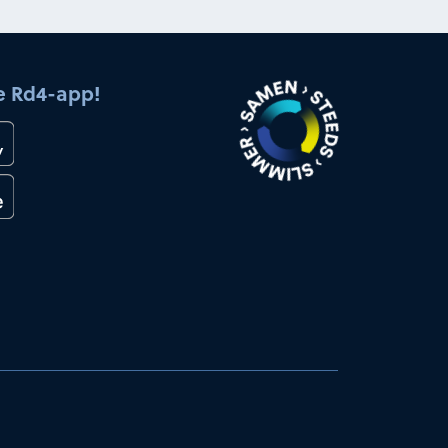
e Rd4-app!