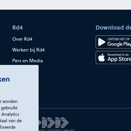
Rd4
Download d
Over Rd4
Werken bij Rd4
Pers en Media
iken
er worden
 gebruikt
 Analytics
taal van de
liseerde