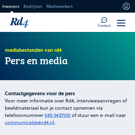
Direct naar de inhoud
Inwoners
Bedrijven
Medewerkers
Mi
Too
Contact
mediabestanden van rd4
Pers en media
Contactgegevens voor de pers
Voor meer informatie over Rd4, interviewaanvragen of
beeldmateriaal kun je contact opnemen via
telefoonnummer
045 5437100
of stuur een e-mail naar
communicatie@rd4.nl
.