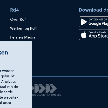
Rd4
Download d
Over Rd4
Werken bij Rd4
Pers en Media
iken
er worden
 gebruikt
 Analytics
taal van de
liseerde
ste website-
al onze