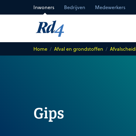
Direct naar de inhoud
Inwoners
Bedrijven
Medewerkers
Home
Afval en grondstoffen
Afvalscheid
Gips