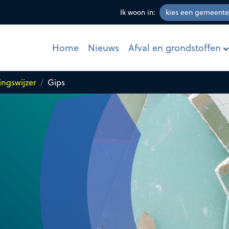
Ik woon in:
Afval en grondstoffen
Home
Nieuws
ingswijzer
Gips