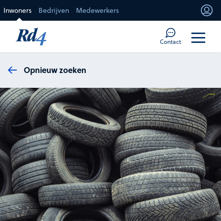
Direct naar de inhoud
Inwoners
Bedrijven
Medewerkers
Mi
Too
Contact
Opnieuw zoeken