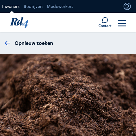
Direct naar de inhoud
Inwoners
Bedrijven
Medewerkers
Mi
Too
Contact
Opnieuw zoeken