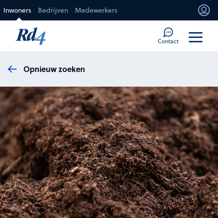
Direct naar de inhoud
Inwoners
Bedrijven
Medewerkers
Mi
Too
Contact
Opnieuw zoeken