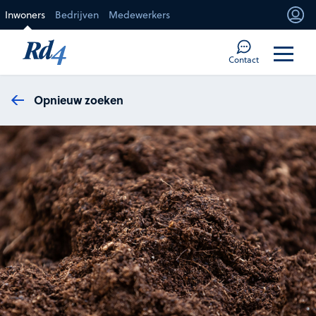
Direct naar de inhoud
Inwoners
Bedrijven
Medewerkers
Mi
Too
Contact
Opnieuw zoeken