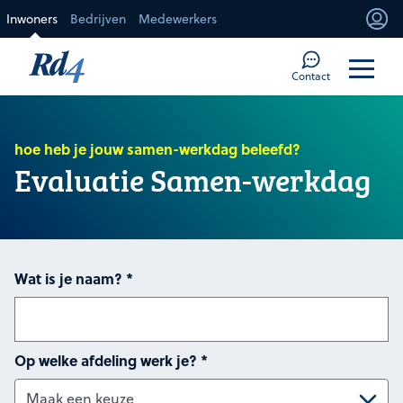
Direct naar de inhoud
Inwoners
Bedrijven
Medewerkers
Mi
Too
Contact
hoe heb je jouw samen-werkdag beleefd?
Evaluatie Samen-werkdag
Wat is je naam?
*
Op welke afdeling werk je?
*