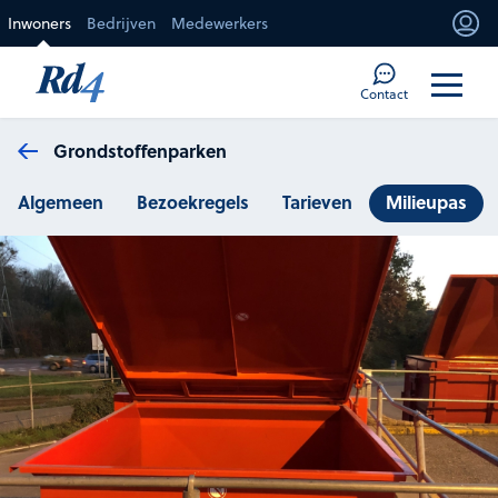
Direct naar de inhoud
Inwoners
Bedrijven
Medewerkers
Mi
Too
Contact
Grondstoffenparken
Algemeen
Bezoekregels
Tarieven
Milieupas