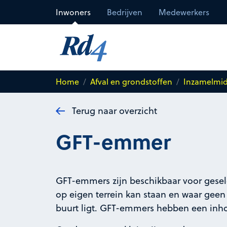
Direct naar de inhoud
Inwoners
Bedrijven
Medewerkers
Home
Afval en grondstoffen
Inzamelmi
Terug naar overzicht
GFT-emmer
GFT-emmers zijn beschikbaar voor gesel
op eigen terrein kan staan en waar geen
buurt ligt. GFT-emmers hebben een inhou