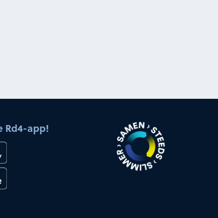
e Rd4-app!