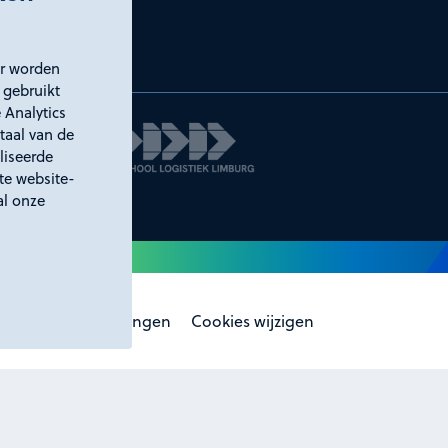
er worden
 gebruikt
 Analytics
taal van de
liseerde
ste website-
al onze
laring
Certificeringen
Cookies wijzigen