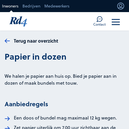
Direct naar de inhoud
Inwoners
Bedrijven
Medewerkers
Mi
Too
Contact
Terug naar overzicht
Papier in dozen
We halen je papier aan huis op. Bied je papier aan in
dozen of maak bundels met touw.
Aanbiedregels
Een doos of bundel mag maximaal 12 kg wegen.
Zet papier uiterlijk om 7.00 uur zichtbaar aan de