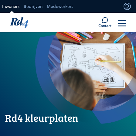
Direct naar de inhoud
Inwoners
Bedrijven
Medewerkers
Mi
Too
Contact
Rd4 kleurplaten