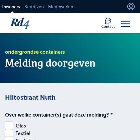
Direct naar de inhoud
Inwoners
Bedrijven
Medewerkers
Mi
Too
Contact
ondergrondse containers
Melding doorgeven
Hiltostraat Nuth
Over welke container(s) gaat deze melding?
*
Glas
Textiel