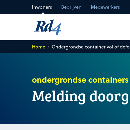
Direct naar de inhoud
Inwoners
Bedrijven
Medewerkers
Home
Ondergrondse container vol of defe
ondergrondse containers
Melding door