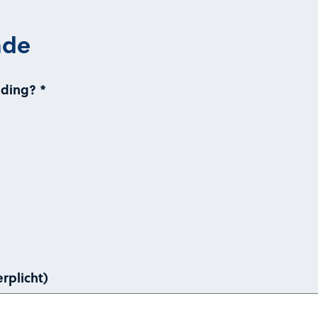
ade
lding?
*
rplicht)