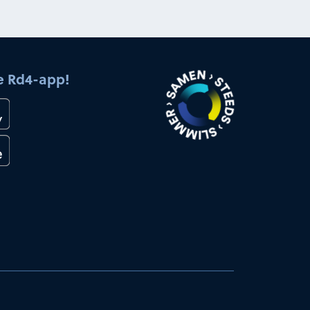
e Rd4-app!