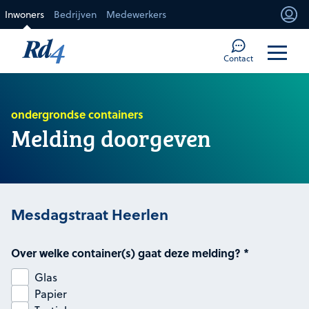
Direct naar de inhoud
Inwoners
Bedrijven
Medewerkers
Mi
Too
Contact
ondergrondse containers
Melding doorgeven
Mesdagstraat Heerlen
Over welke container(s) gaat deze melding?
*
Glas
Papier