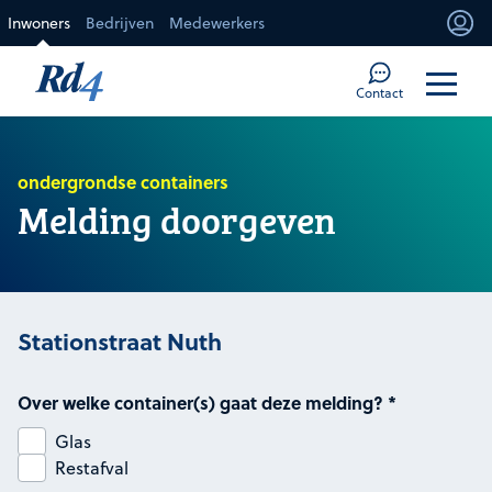
Direct naar de inhoud
Inwoners
Bedrijven
Medewerkers
Mi
Too
Contact
ondergrondse containers
Melding doorgeven
Stationstraat Nuth
Over welke container(s) gaat deze melding?
*
Glas
Restafval