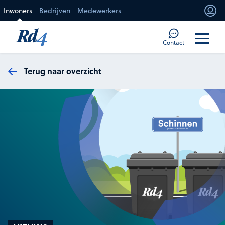
Direct naar de inhoud
Inwoners
Bedrijven
Medewerkers
Mi
Too
Contact
Terug naar overzicht