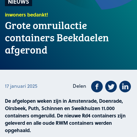
NIEUWS
inwoners bedankt!
Grote omruilactie
containers Beekdaelen
afgerond
Deel dit beric
Deel dit 
De
17 januari 2025
Delen
De afgelopen weken zijn in Amstenrade, Doenrade,
Oirsbeek, Puth, Schinnen en Sweikhuizen 11.000
containers omgeruild. De nieuwe Rd4 containers zijn
geleverd en alle oude RWM containers werden
opgehaald.