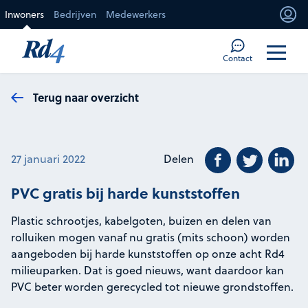
Direct naar de inhoud
Inwoners
Bedrijven
Medewerkers
Mi
Too
Contact
Terug naar overzicht
Deel dit beric
Deel dit 
De
27 januari 2022
Delen
PVC gratis bij harde kunststoffen
Plastic schrootjes, kabelgoten, buizen en delen van
rolluiken mogen vanaf nu gratis (mits schoon) worden
aangeboden bij harde kunststoffen op onze acht Rd4
milieuparken. Dat is goed nieuws, want daardoor kan
PVC beter worden gerecycled tot nieuwe grondstoffen.