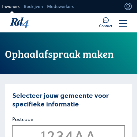
Direct naar de inhoud
Inwoners
Bedrijven
Medewerkers
Mi
Too
Contact
Ophaalafspraak maken
Selecteer jouw gemeente voor
specifieke informatie
Postcode