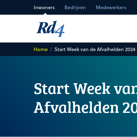
Direct naar de inhoud
Inwoners
Bedrijven
Medewerkers
Home
Start Week van de Afvalhelden 2024
Start Week va
Afvalhelden 2