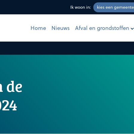
Ik woon in:
Afval en grondstoffen
Home
Nieuws
n de
024