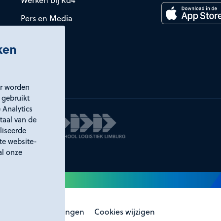
Werken bij Rd4
Pers en Media
iken
er worden
 gebruikt
 Analytics
taal van de
liseerde
ste website-
al onze
laring
Certificeringen
Cookies wijzigen