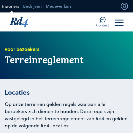
Direct naar de inhoud
Inwoners
Bedrijven
Medewerkers
Mi
Too
Contact
voor bezoekers
Terreinreglement
Locaties
Op onze terreinen gelden regels waaraan alle
bezoekers zich dienen te houden. Deze regels zijn
vastgelegd in het Terreinregelement van Rd4 en gelden
op de volgende Rd4-locaties: