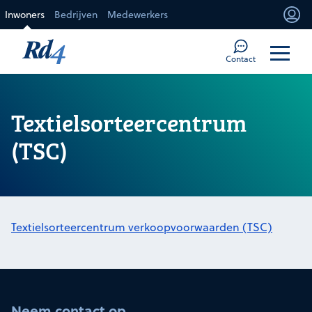
Direct naar de inhoud
Inwoners
Bedrijven
Medewerkers
Mi
Too
Contact
Textielsorteercentrum
(TSC)
Textielsorteercentrum verkoopvoorwaarden (TSC)
Neem contact op