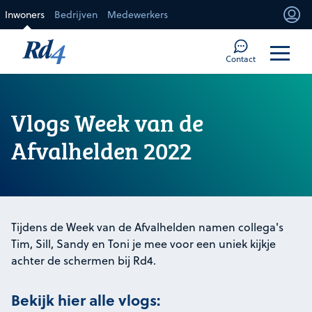
Direct naar de inhoud
Inwoners
Bedrijven
Medewerkers
Mi
Too
Contact
Vlogs Week van de
Afvalhelden 2022
Tijdens de Week van de Afvalhelden namen collega's
Tim, Sill, Sandy en Toni je mee voor een uniek kijkje
achter de schermen bij Rd4.
Bekijk hier alle vlogs: