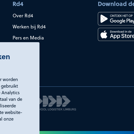
Rd4
Download d
Over Rd4
Werken bij Rd4
Pers en Media
iken
er worden
 gebruikt
 Analytics
taal van de
liseerde
ste website-
al onze