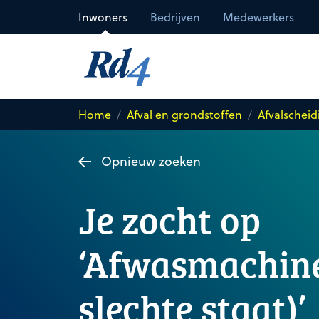
Direct naar de inhoud
Inwoners
Bedrijven
Medewerkers
Home
Afval en grondstoffen
Afvalscheid
Opnieuw zoeken
Je zocht op
‘Afwasmachine
slechte staat)’