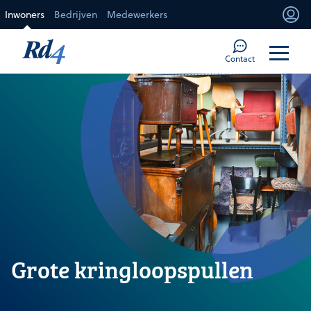
Direct naar de inhoud
Inwoners
Bedrijven
Medewerkers
Mi
Too
Contact
Grote kringloopspullen