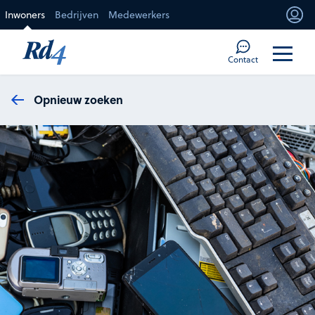
Direct naar de inhoud
Inwoners
Bedrijven
Medewerkers
Mi
Too
Contact
Opnieuw zoeken