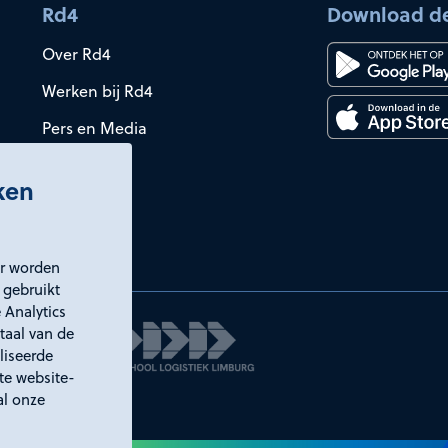
Rd4
Download d
Over Rd4
Werken bij Rd4
Pers en Media
iken
er worden
 gebruikt
 Analytics
taal van de
liseerde
ste website-
al onze