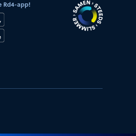
e Rd4-app!