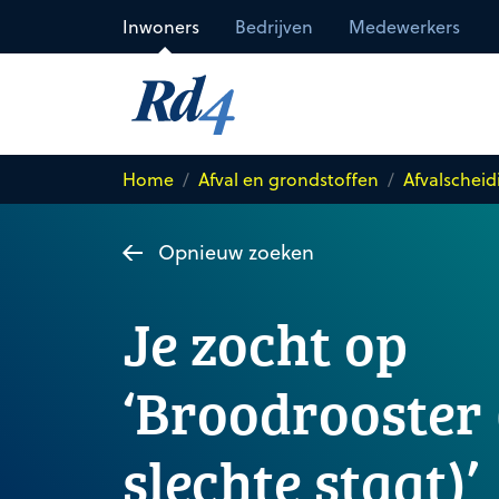
Direct naar de inhoud
Inwoners
Bedrijven
Medewerkers
Home
Afval en grondstoffen
Afvalscheid
Opnieuw zoeken
Je zocht op
‘Broodrooster 
slechte staat)’