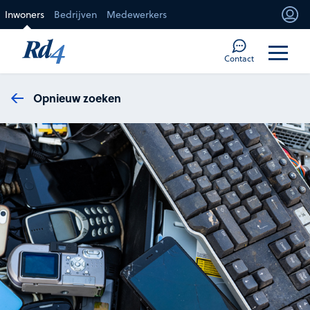
Direct naar de inhoud
Inwoners
Bedrijven
Medewerkers
Mi
Too
Contact
Opnieuw zoeken