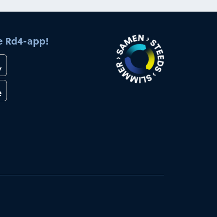
e Rd4-app!