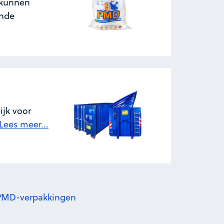
 kunnen
ende
ijk voor
Lees meer...
r PMD-verpakkingen