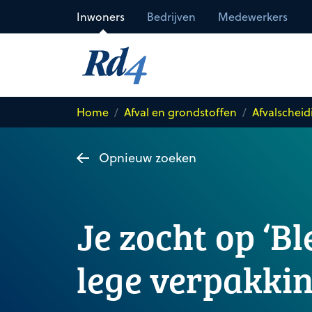
Direct naar de inhoud
Inwoners
Bedrijven
Medewerkers
Home
Afval en grondstoffen
Afvalscheid
Opnieuw zoeken
Je zocht op ‘B
lege verpakkin