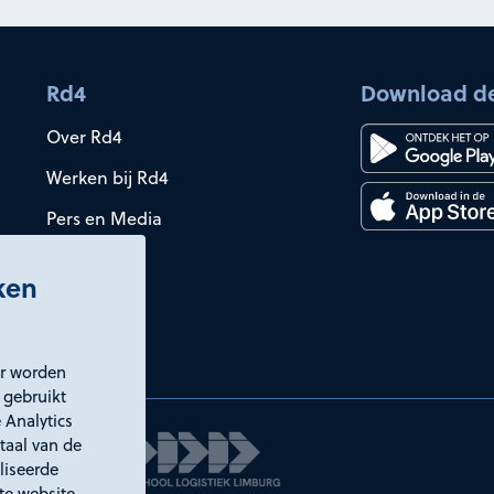
Rd4
Download d
Over Rd4
Werken bij Rd4
Pers en Media
iken
er worden
 gebruikt
 Analytics
taal van de
liseerde
ste website-