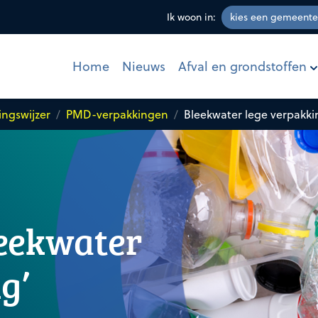
Ik woon in:
Afval en grondstoffen
Home
Nieuws
ingswijzer
PMD-verpakkingen
Bleekwater lege verpakki
leekwater
g’