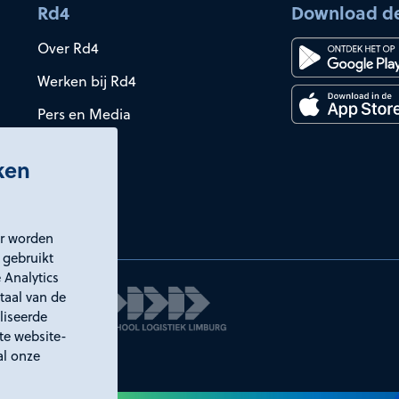
Rd4
Download d
Over Rd4
Werken bij Rd4
Pers en Media
iken
er worden
 gebruikt
 Analytics
taal van de
liseerde
ste website-
al onze