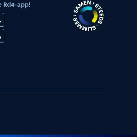
e Rd4-app!