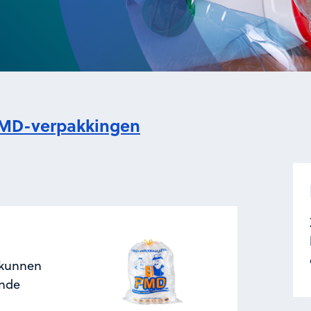
MD-verpakkingen
 kunnen
ende