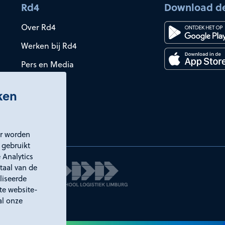
Rd4
Download d
Over Rd4
Werken bij Rd4
Pers en Media
iken
er worden
 gebruikt
 Analytics
taal van de
liseerde
ste website-
al onze