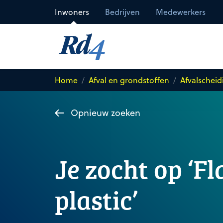
Direct naar de inhoud
Inwoners
Bedrijven
Medewerkers
Home
Afval en grondstoffen
Afvalscheid
Opnieuw zoeken
Je zocht op ‘F
plastic’