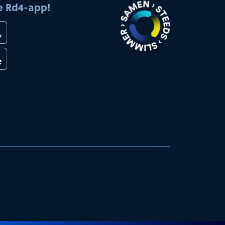
e Rd4-app!