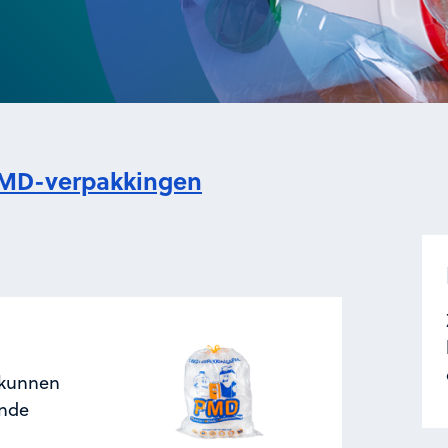
MD-verpakkingen
 kunnen
ende