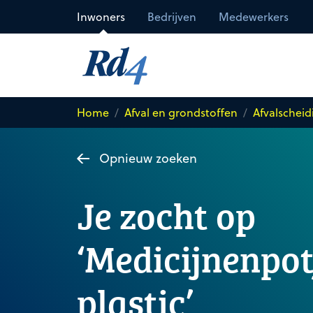
Direct naar de inhoud
Inwoners
Bedrijven
Medewerkers
Home
Afval en grondstoffen
Afvalscheid
Opnieuw zoeken
Je zocht op
‘Medicijnenpot
plastic’