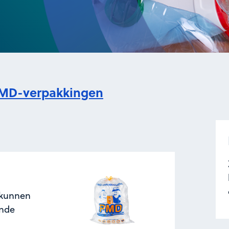
MD-verpakkingen
 kunnen
ende