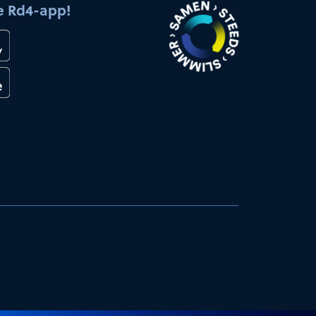
e Rd4-app!