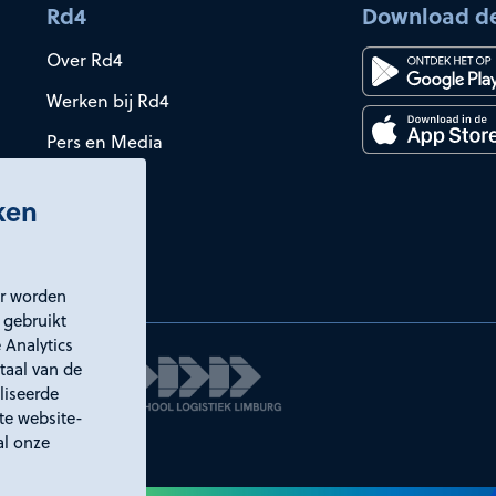
Rd4
Download d
Over Rd4
Werken bij Rd4
Pers en Media
iken
er worden
 gebruikt
 Analytics
taal van de
liseerde
ste website-
al onze