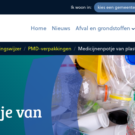
Ik woon in:
Afval en grondstoffen
Home
Nieuws
ingswijzer
PMD-verpakkingen
Medicijnenpotje van plas
je van