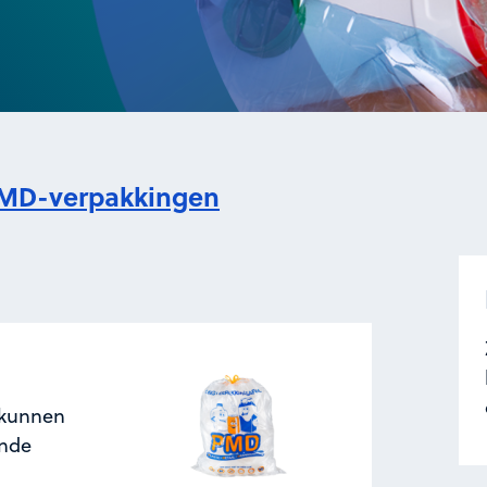
MD-verpakkingen
 kunnen
ende