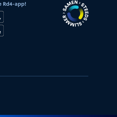
e Rd4-app!