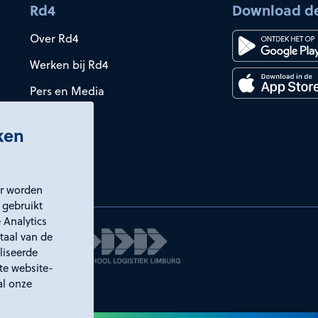
Rd4
Download d
Over Rd4
Werken bij Rd4
Pers en Media
iken
er worden
 gebruikt
 Analytics
taal van de
liseerde
ste website-
al onze