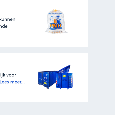
 kunnen
ende
ijk voor
Lees meer...