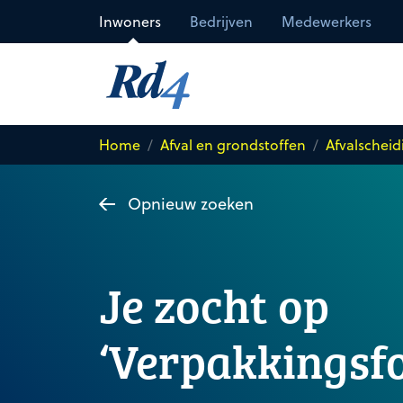
Direct naar de inhoud
Inwoners
Bedrijven
Medewerkers
Home
Afval en grondstoffen
Afvalscheid
Opnieuw zoeken
Je zocht op
‘Verpakkingsfo