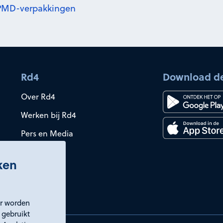
r PMD-verpakkingen
Rd4
Download d
Over Rd4
Werken bij Rd4
Pers en Media
iken
er worden
 gebruikt