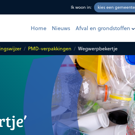
Ik woon in:
Afval en grondstoffen
Home
Nieuws
ingswijzer
PMD-verpakkingen
Wegwerpbekertje
tje’