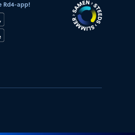
e Rd4-app!