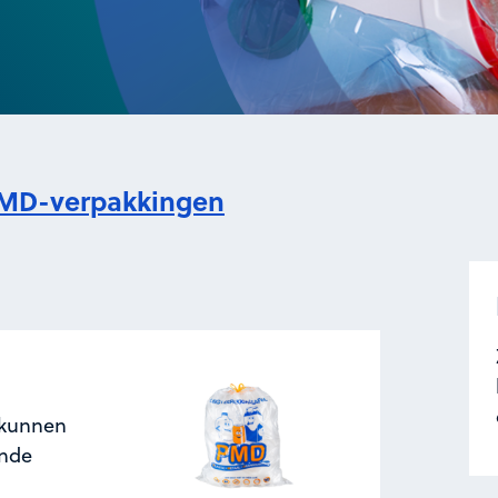
MD-verpakkingen
 kunnen
ende