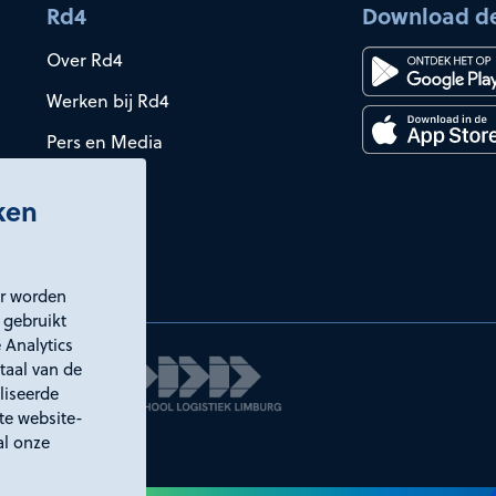
Rd4
Download d
Over Rd4
Werken bij Rd4
Pers en Media
iken
er worden
 gebruikt
 Analytics
taal van de
liseerde
ste website-
al onze