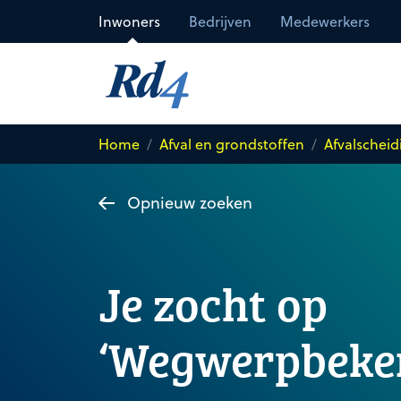
Direct naar de inhoud
Inwoners
Bedrijven
Medewerkers
Home
Afval en grondstoffen
Afvalscheid
Opnieuw zoeken
Je zocht op
‘Wegwerpbeker