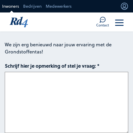
Direct naar de inhoud
Inwoners
Bedrijven
Medewerkers
Mi
Too
Contact
We zijn erg benieuwd naar jouw ervaring met de
Grondstoffentas!
Schrijf hier je opmerking of stel je vraag:
*