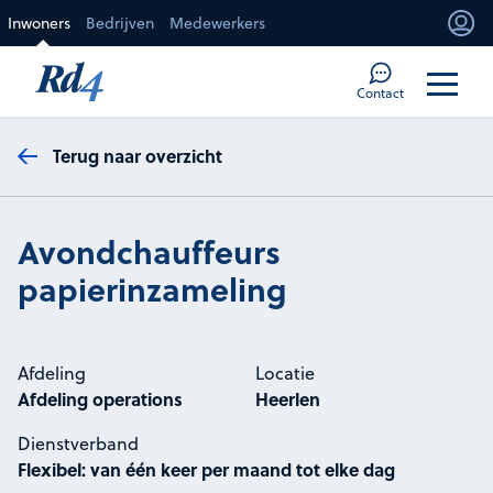
Direct naar de inhoud
Inwoners
Bedrijven
Medewerkers
Mi
Too
Contact
Terug naar overzicht
Avondchauffeurs
papierinzameling
Afdeling
Locatie
Afdeling operations
Heerlen
Dienstverband
Flexibel: van één keer per maand tot elke dag