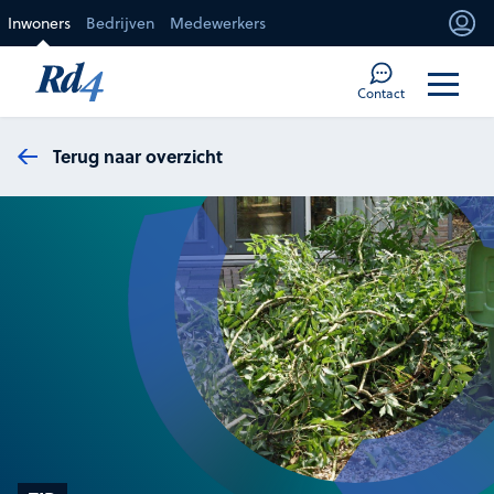
Direct naar de inhoud
Inwoners
Bedrijven
Medewerkers
Mi
Too
Contact
Terug naar overzicht