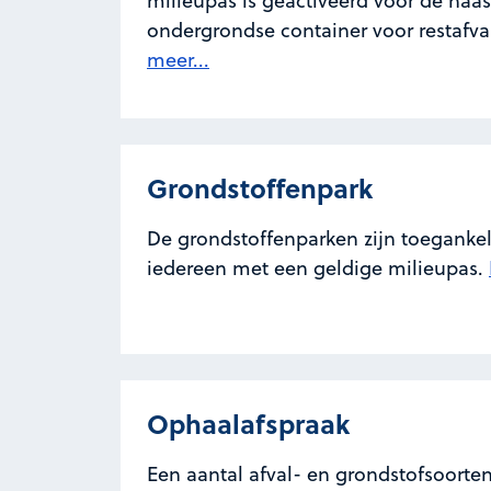
milieupas is geactiveerd voor de naa
ondergrondse container voor restafva
meer...
Grondstoffenpark
De grondstoffenparken zijn toegankel
iedereen met een geldige milieupas.
Ophaalafspraak
Een aantal afval- en grondstofsoorte