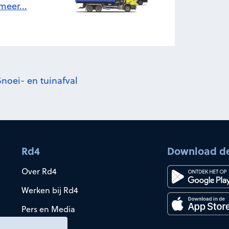
meer...
Snoei- en tuinafval
Rd4
Download d
Over Rd4
Werken bij Rd4
Pers en Media