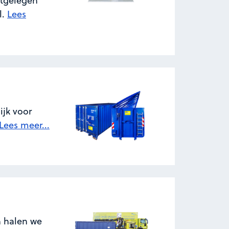
stgelegen
l.
Lees
ijk voor
Lees meer...
n halen we