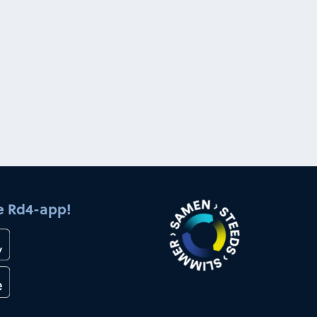
e Rd4-app!