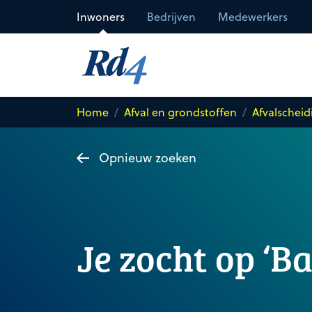
Direct naar de inhoud
Inwoners
Bedrijven
Medewerkers
Home
Afval en grondstoffen
Afvalscheid
Opnieuw zoeken
Je zocht op ‘B