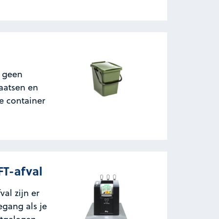
e geen
laatsen en
e container
T-afval
al zijn er
egang als je