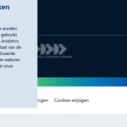
iken
er worden
 gebruikt
 Analytics
taal van de
liseerde
ste website-
al onze
laring
Certificeringen
Cookies wijzigen