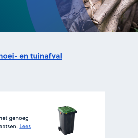
noei- en tuinafval
 met genoeg
laatsen.
Lees