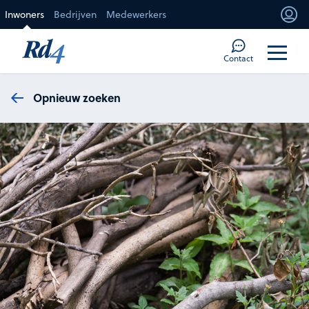
Direct naar de inhoud
Inwoners
Bedrijven
Medewerkers
Mi
Too
Contact
Opnieuw zoeken