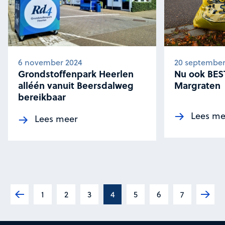
6 november 2024
20 september
Grondstoffenpark Heerlen
Nu ook BEST
alléén vanuit Beersdalweg
Margraten
bereikbaar
Lees me
Lees meer
1
2
3
4
5
6
7
Vorige
Volg