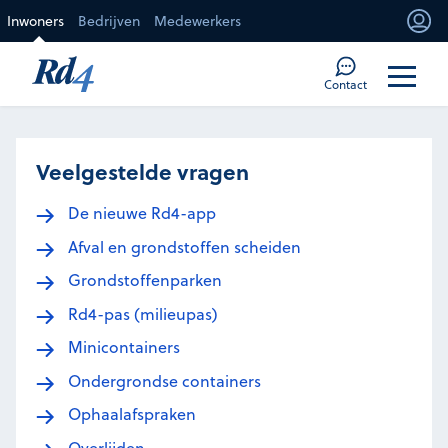
Direct naar de inhoud
Inwoners
Bedrijven
Medewerkers
Mi
Too
Contact
Veelgestelde vragen
De nieuwe Rd4-app
Afval en grondstoffen scheiden
Grondstoffenparken
Rd4-pas (milieupas)
Minicontainers
Ondergrondse containers
Ophaalafspraken